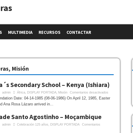
S
MULTIMEDIA
RECURSOS
CONTACTAR
eras
,
Misión
a´s Secondary School – Kenya (Ishiara)
admin
África
,
DISPLAY PORTADA
,
Misión
Comentarios desactivados
ion Date: 04-14-1985 (08-06-1986) On April 12, 1985, Easter
 Ana Rosa Lázaro arrived in...
de Santo Agostinho – Moçambique
admin
Celebración 125 años
,
DISPLAY PORTADA
Comentarios