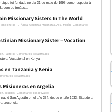
ique foi fundada no dia 31 de maio de 1995 como resposta à
ida com os irmãos...
in Missionary Sisters In The World
amisioneras
África
,
Agustinas Misioneras
,
Asia
,
Misión
Comentarios
tinian Missionary Sister – Vocation
ión
,
Pastoral
Comentarios desactivados
storal Vocacional en Kenya
s en Tanzania y Kenia
omentarios desactivados
 Misioneras en Argelia
ión
,
Testigos
Comentarios desactivados
 nació San Agustín en el año 354, desde el año 1933. Situado al
a presencia...