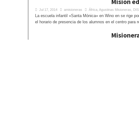
Misión e
Jul 17, 2014
amisioneras
África
,
Agustinas Misioneras
,
DI
La escuela infantil «Santa Mónica» en Wino en se rige po
el horario de presencia de los alumnos en el centro para re
Misioner
Agostinho)
Jul 17, 2014
amisioneras
África
,
Agustinas Misioneras
,
Mis
A comunidade foi fundada no dia 31 de maio de 1995 com
gesto de partilha daquilo que somos e temos com os noss
Nuestra p
Jul 17, 2014
amisioneras
África
,
Agustinas Misioneras
,
Mis
TRABAJO EN PREESCOLAR: Estamos en dos pueblos «Rou
Beida» para unos 285 niños aproximadamente. Además de 
PRE