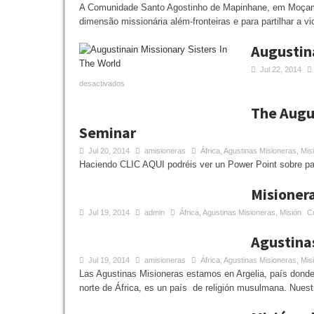
A Comunidade Santo Agostinho de Mapinhane, em Moçamb
dimensão missionária além-fronteiras e para partilhar a v
Augustina
Jul 22, 2014
desactivados
The Augus
Seminar
Jul 20, 2014
amisioneras
África
,
Agustinas Misioneras
,
Mis
Haciendo CLIC AQUI podréis ver un Power Point sobre pa
Misionera
Jul 19, 2014
admin
África
,
Agustinas Misioneras
,
Misión
C
Agustinas
Jul 19, 2014
amisioneras
África
,
Agustinas Misioneras
,
Mis
Las Agustinas Misioneras estamos en Argelia, país donde
norte de África, es un país de religión musulmana. Nuestr