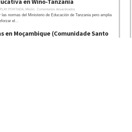
ducativa en Wino-Tanzania
SPLAY PORTADA
,
Misión
Comentarios desactivados
r las normas del Ministerio de Educación de Tanzania pero amplia
forzar el...
as en Moçambique (Comunidade Santo
ión
Comentarios desactivados
o resposta à nossa dimensão missionária além-fronteiras e como
os irmão...
resencia en Argel
ión
,
Testigos
Comentarios desactivados
iba» con una capacidad para unos 280 niños y «Dar el
nuestra intervención en la...
V
1
2