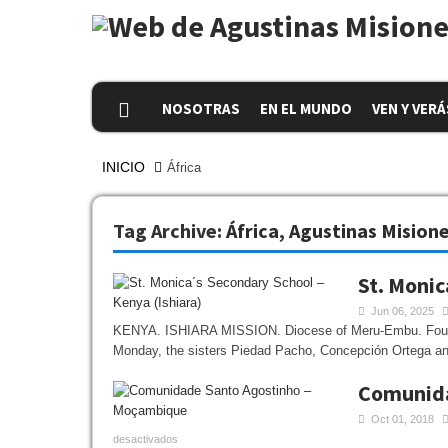
NOSOTRAS
EN EL MUNDO
VEN Y VERÁ
INICIO
África
Tag Archive:
África
,
Agustinas Mision
St. Monic
Jun 06, 2025
KENYA. ISHIARA MISSION. Diocese of Meru-Embu. Foundat
Monday, the sisters Piedad Pacho, Concepción Ortega and
Comunida
Oct 01, 2018
desactivados