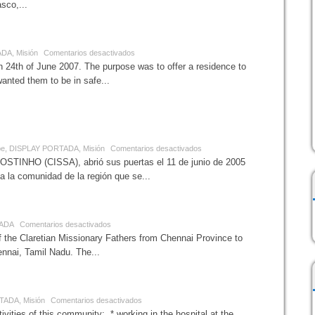
sco,...
a Study House – India
ADA
,
Misión
Comentarios desactivados
 24th of June 2007. The purpose was to offer a residence to
anted them to be in safe...
entro de Integración Social San
be
,
DISPLAY PORTADA
,
Misión
Comentarios desactivados
HO (CISSA), abrió sus puertas el 11 de junio de 2005
a la comunidad de la región que se...
nica Illam – India
TADA
Comentarios desactivados
f the Claretian Missionary Fathers from Chennai Province to
hennai, Tamil Nadu. The...
y of Notre Dame d’Afrique – Argelia
RTADA
,
Misión
Comentarios desactivados
vities of this community: ​ * working in the hospital at the