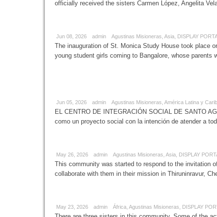
officially received the sisters Carmen López, Angelita Vela
St. Monic
Jun 08, 2026
admin
Agustinas Misioneras
,
Asia
,
DISPLAY PORT
The inauguration of St. Monica Study House took place on
young student girls coming to Bangalore, whose parents w
CISSA – C
Agustín-Brasil
Jun 05, 2026
admin
Agustinas Misioneras
,
América Latina y Cari
EL CENTRO DE INTEGRACIÓN SOCIAL DE SANTO AGOSTIN
como un proyecto social con la intención de atender a tod
Mother Mo
May 26, 2026
admin
Agustinas Misioneras
,
Asia
,
DISPLAY POR
This community was started to respond to the invitation o
collaborate with them in their mission in Thiruninravur, C
Communit
May 23, 2026
admin
África
,
Agustinas Misioneras
,
DISPLAY PO
There are three sisters in this community. Some of the acti