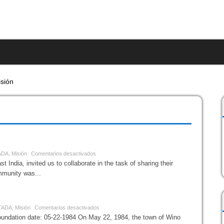
S
MULTIMEDIA
RECURSOS
CONTACTAR
sión
as
,
Asia
,
DISPLAY PORTADA
,
Misión
ara Bhavan – India
ADA
,
Misión
Comentarios desactivados
 India, invited us to collaborate in the task of sharing their
mmunity was...
tine – Wino – Tanzania
TADA
,
Misión
Comentarios desactivados
dation date: 05-22-1984 On May 22, 1984, the town of Wino