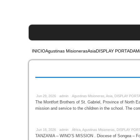
NOSOTRAS
EN EL MUNDO
VEN Y VERÁ
INICIO
Agustinas Misioneras
Asia
DISPLAY PORTADA
Mi
Category Archive:
Agustinas Misioner
Mother Cl
Jun 29, 2026
admin
Agustinas Misioneras
,
Asia
,
DISPLAY PORT
The Montfort Brothers of St. Gabriel, Province of North East
mission and service to the children in the school. The co
St. Augus
Jun 18, 2026
admin
África
,
Agustinas Misioneras
,
DISPLAY POR
TANZANIA – WINO’S MISSION . Diocese of Songea – Foun