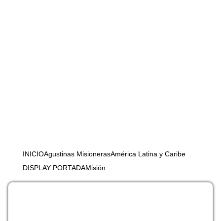
NOSOTRAS
EN EL MUNDO
VEN Y VERÁS
MULTIMEDIA
RECURSOS
CONTACTAR
INICIO
Agustinas Misioneras
América Latina y Caribe
DISPLAY PORTADA
Misión
Category Archive:
Agustinas Misioneras
,
América Latina y Caribe
,
DISPLAY