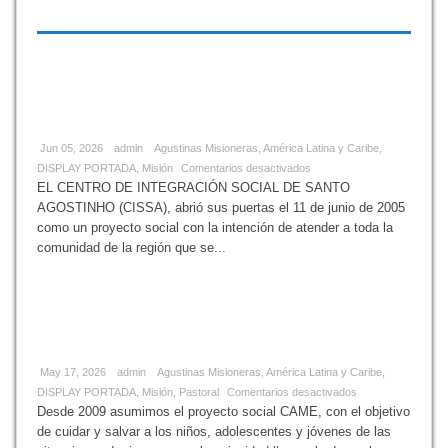
PORTADA
,
Misión
CISSA –
Centro de Integración Social San
Agustín-Brasil
Jun 05, 2026
admin
Agustinas Misioneras
,
América Latina y Caribe
,
DISPLAY PORTADA
,
Misión
Comentarios desactivados
EL CENTRO DE INTEGRACIÓN SOCIAL DE SANTO
AGOSTINHO (CISSA), abrió sus puertas el 11 de junio de 2005
como un proyecto social con la intención de atender a toda la
comunidad de la región que se...
CAME –
Centro de Acolhida Madre Evangelina –
Portel – Brasil
May 17, 2026
admin
Agustinas Misioneras
,
América Latina y Caribe
,
DISPLAY PORTADA
,
Misión
,
Pastoral
Comentarios desactivados
Desde 2009 asumimos el proyecto social CAME, con el objetivo
de cuidar y salvar a los niños, adolescentes y jóvenes de las